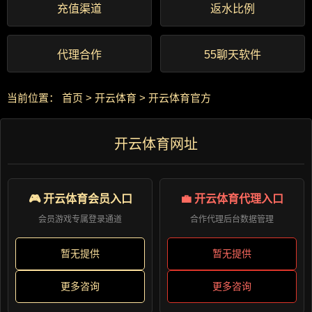
充值渠道
返水比例
代理合作
55聊天软件
当前位置：
首页
>
开云体育
> 开云体育官方
开云体育网址
🎮 开云体育会员入口
💼 开云体育代理入口
会员游戏专属登录通道
合作代理后台数据管理
暂无提供
暂无提供
更多咨询
更多咨询