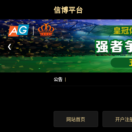
信博平台
❮
|
公告
网站首页
开户注