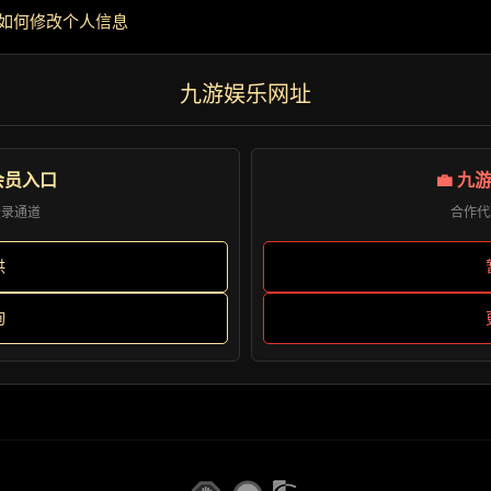
乐如何修改个人信息
九游娱乐网址
会员入口
💼 
登录通道
合作代
供
询