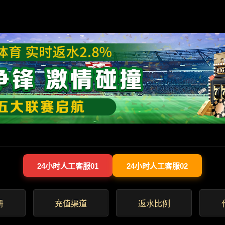
24小时人工客服01
24小时人工客服02
册
充值渠道
返水比例