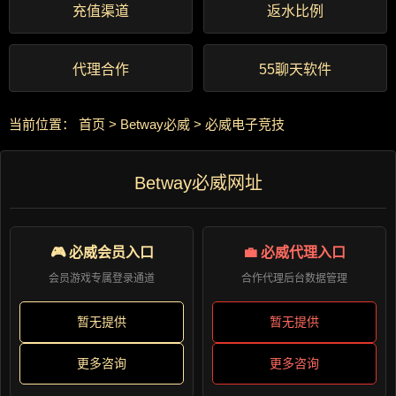
充值渠道
返水比例
代理合作
55聊天软件
当前位置：
首页
>
Betway必威
> 必威电子竞技
Betway必威网址
🎮 必威会员入口
💼 必威代理入口
会员游戏专属登录通道
合作代理后台数据管理
暂无提供
暂无提供
更多咨询
更多咨询