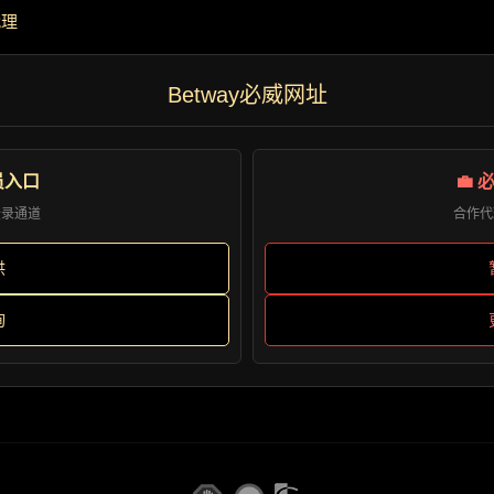
代理
Betway必威网址
员入口
💼
登录通道
合作代
供
询