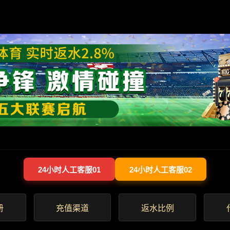
24小时人工客服01
24小时人工客服02
册
充值渠道
返水比例