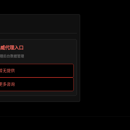
 必威代理入口
理后台数据管理
暂无提供
更多咨询