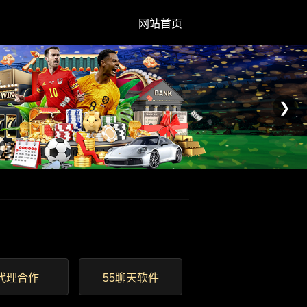
网站首页
❯
代理合作
55聊天软件