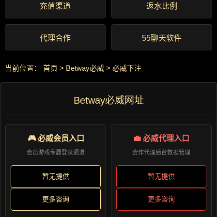
充值渠道
返水比例
代理合作
55聊天软件
当前位置：
首页
>
Betway必威
> 必威下注
Betway必威网址
🎮 必威会员入口
💼 必威代理入口
会员游戏专属登录通道
合作代理后台数据管理
暂无提供
暂无提供
更多咨询
更多咨询