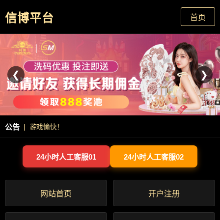
信博平台
首页
❮
❯
|
公告
7，祝贵宾游戏愉快！
24小时人工客服01
24小时人工客服02
网站首页
开户注册