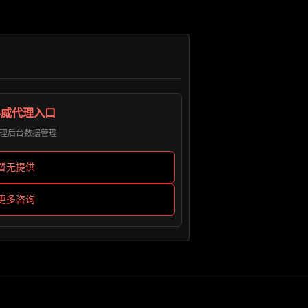
 必威代理入口
理后台数据管理
暂无提供
更多咨询