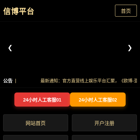
信博平台
首页
❮
❯
|
公告
最新通知：官方直营线上娱乐平台汇聚，《欧博-亚星-
24小时人工客服01
24小时人工客服02
网站首页
开户注册