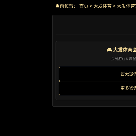
当前位置：
首页
>
大发体育
> 大发体
🎮 大发体育
会员游戏专属
暂无提
更多咨