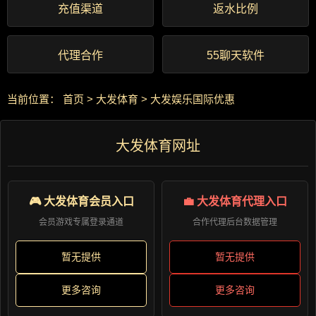
充值渠道
返水比例
代理合作
55聊天软件
当前位置：
首页
>
大发体育
> 大发娱乐国际优惠
大发体育网址
🎮 大发体育会员入口
💼 大发体育代理入口
会员游戏专属登录通道
合作代理后台数据管理
暂无提供
暂无提供
更多咨询
更多咨询