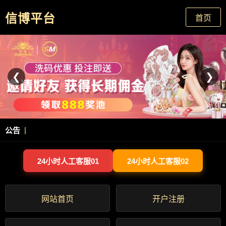
信博平台
首页
❮
❯
|
公告
24小时人工客服01
24小时人工客服02
网站首页
开户注册