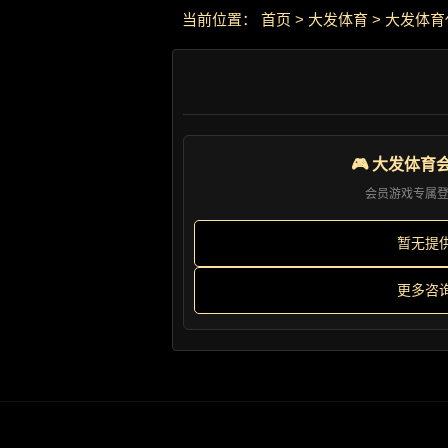
当前位置：
首页
>
大发体育
> 大发体
🎮 大发体育
会员游戏专属
暂无提
更多咨