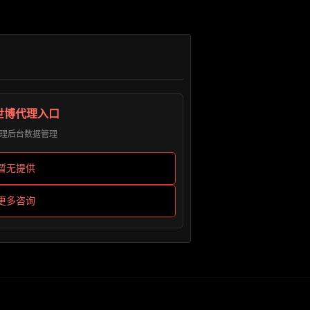
e世博代理入口
理后台数据管理
暂无提供
更多咨询