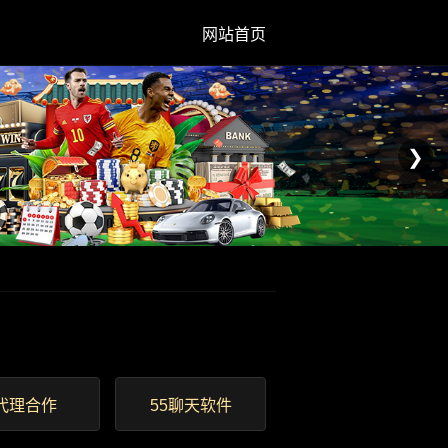
网站首页
❯
代理合作
55聊天软件