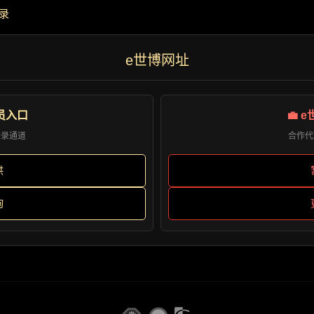
登录
e世博网址
会员入口
💼 
登录通道
合作代
供
询