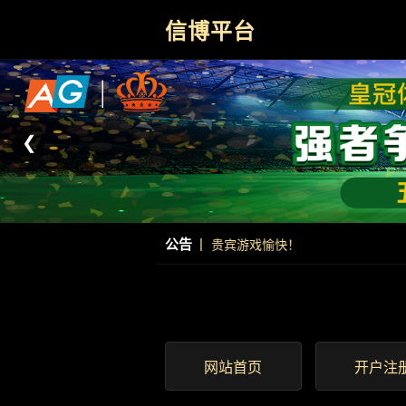
信博平台
❮
|
公告
水0.8起步，皇冠体育2.7，祝贵宾游戏愉快！
网站首页
开户注