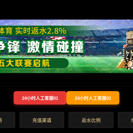
24小时人工客服01
24小时人工客服02
册
充值渠道
返水比例