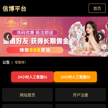
信博平台
首页
❮
❯
|
公告
，祝贵宾游戏愉快！
24小时人工客服01
24小时人工客服02
网站首页
开户注册