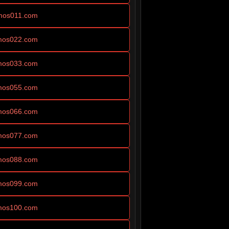
mos011.com
mos022.com
mos033.com
mos055.com
mos066.com
mos077.com
mos088.com
mos099.com
mos100.com