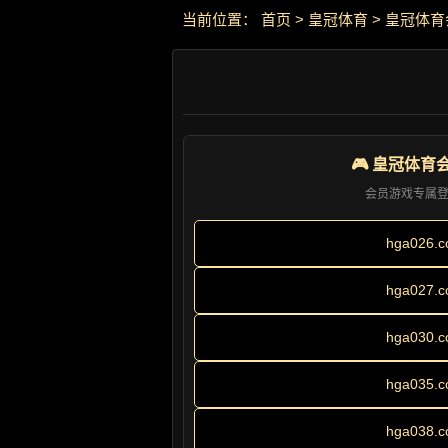
当前位置：
首页
>
皇冠体育
> 皇冠体育会员
🎮 皇冠体育
会员游戏专属
hga026.
hga027.
hga030.
hga035.
hga038.