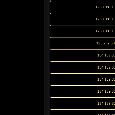
123.108.11
123.108.11
123.108.11
125.252.69
134.159.8
134.159.8
134.159.8
134.159.8
134.159.8