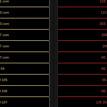
1.com
123.
3.com
123
3.com
203.
7.com
205
7.com
20
7.com
66.
.54
66.
9.105
66
9.106
66.
9.107
125.25