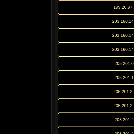
199.26.97
203.160.14
203.160.14
203.160.14
205.201.0
205.201.1
205.201.2
205.201.2
205.201.2
205.201.2