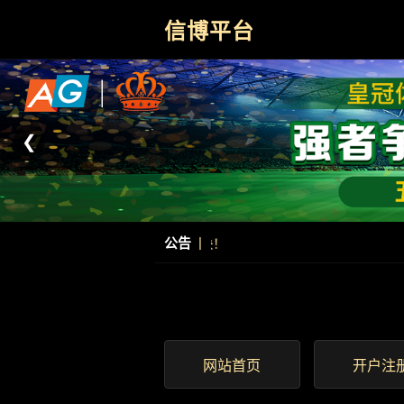
信博平台
❮
|
公告
网站首页
开户注