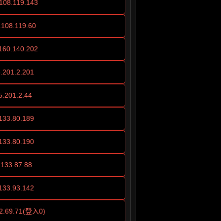
108.119.143
.108.119.60
160.140.202
.201.2.201
5.201.2.44
133.80.189
133.80.190
.133.87.88
133.93.142
2.69.71(登入0)