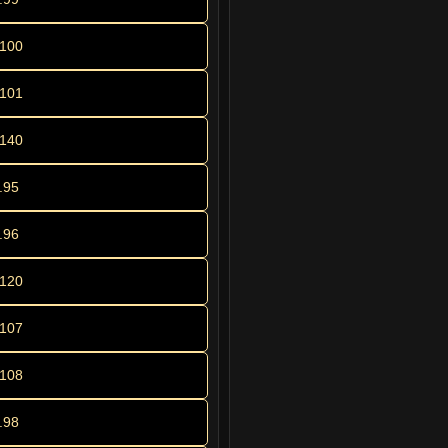
.100
.101
.140
.95
.96
.120
.107
.108
.98