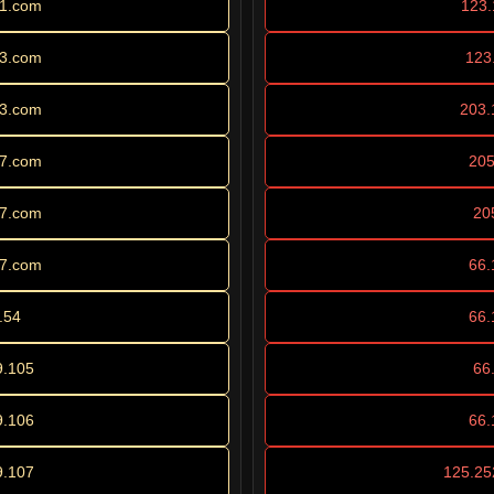
1.com
123.
3.com
123
3.com
203.
7.com
205
7.com
20
7.com
66.
.54
66.
9.105
66
9.106
66.
9.107
125.25