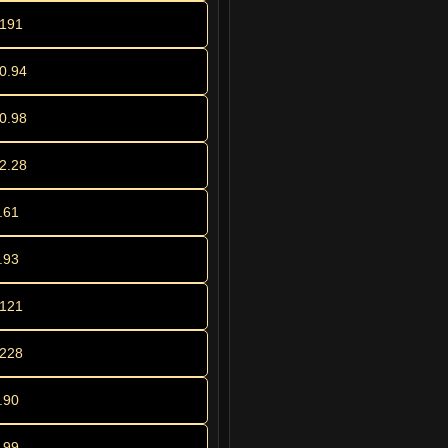
.191
0.94
0.98
2.28
.61
.93
.121
.228
.90
.99