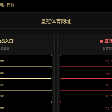
育用户评价
皇冠体育网址
会员入口
💼 
登录通道
合作代
com
ag.
com
ag.
com
ag.
com
ag.
com
ag.