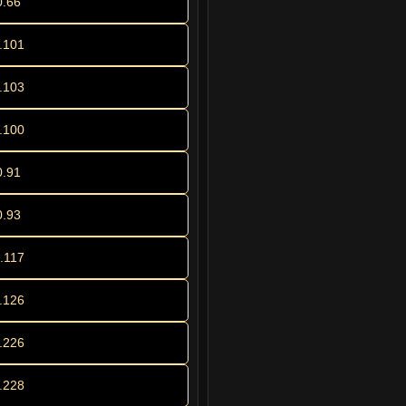
0.66
.101
.103
.100
0.91
0.93
.117
.126
.226
.228