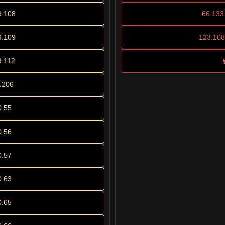
9.108
66.133
9.109
123.10
9.112
.206
0.55
0.56
0.57
0.63
0.65