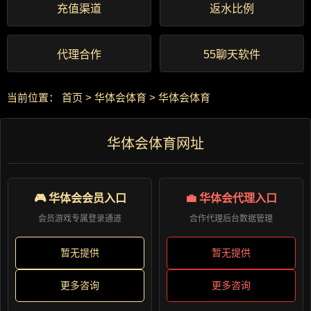
充值渠道
返水比例
代理合作
55聊天软件
当前位置：
首页
>
华体会体育
> 华体会体育
华体会体育网址
🎮 华体会会员入口
💼 华体会代理入口
会员游戏专属登录通道
合作代理后台数据管理
暂无提供
暂无提供
更多咨询
更多咨询