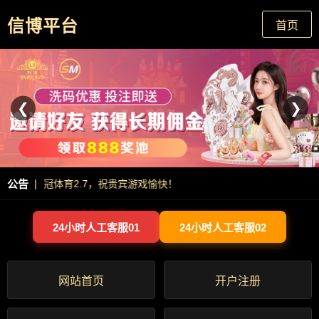
信博平台
首页
❮
❯
|
公告
起步，皇冠体育2.7，祝贵宾游戏愉快！
24小时人工客服01
24小时人工客服02
网站首页
开户注册