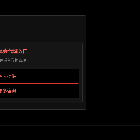
华体会代理入口
理后台数据管理
暂无提供
更多咨询