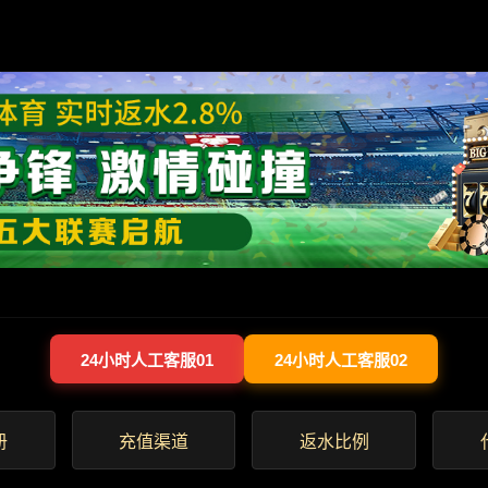
24小时人工客服01
24小时人工客服02
册
充值渠道
返水比例