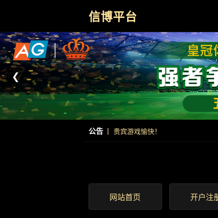
信博平台
❮
|
公告
水0.8起步，皇冠体育2.7，祝贵宾游戏愉快！
网站首页
开户注