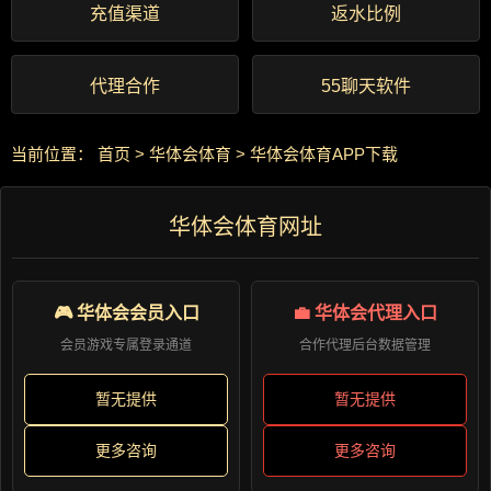
充值渠道
返水比例
代理合作
55聊天软件
当前位置：
首页
>
华体会体育
> 华体会体育APP下载
华体会体育网址
🎮 华体会会员入口
💼 华体会代理入口
会员游戏专属登录通道
合作代理后台数据管理
暂无提供
暂无提供
更多咨询
更多咨询