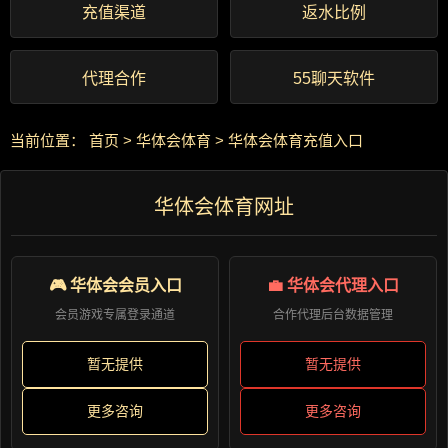
充值渠道
返水比例
代理合作
55聊天软件
当前位置：
首页
>
华体会体育
> 华体会体育充值入口
华体会体育网址
🎮 华体会会员入口
💼 华体会代理入口
会员游戏专属登录通道
合作代理后台数据管理
暂无提供
暂无提供
更多咨询
更多咨询