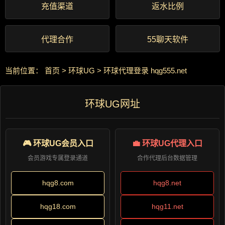
充值渠道
返水比例
代理合作
55聊天软件
当前位置：
首页
>
环球UG
> 环球代理登录 hqg555.net
环球UG网址
🎮 环球UG会员入口
💼 环球UG代理入口
会员游戏专属登录通道
合作代理后台数据管理
hqg8.com
hqg8.net
hqg18.com
hqg11.net