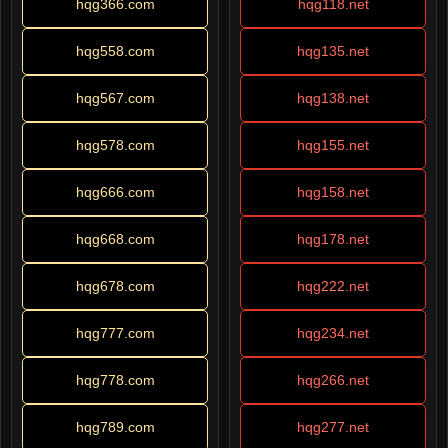
hqg366.com
hqg118.net
hqg558.com
hqg135.net
hqg567.com
hqg138.net
hqg578.com
hqg155.net
hqg666.com
hqg158.net
hqg668.com
hqg178.net
hqg678.com
hqg222.net
hqg777.com
hqg234.net
hqg778.com
hqg266.net
hqg789.com
hqg277.net