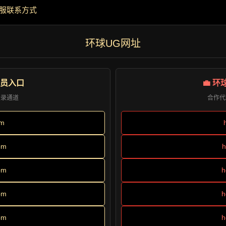
客服联系方式
环球UG网址
会员入口
💼 
登录通道
合作代
om
om
h
om
h
om
h
om
h