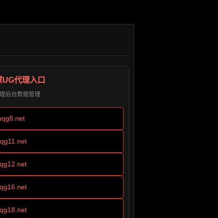
环球UG代理入口
理后台数据管理
hqg8.net
qg11.net
qg12.net
qg16.net
qg18.net