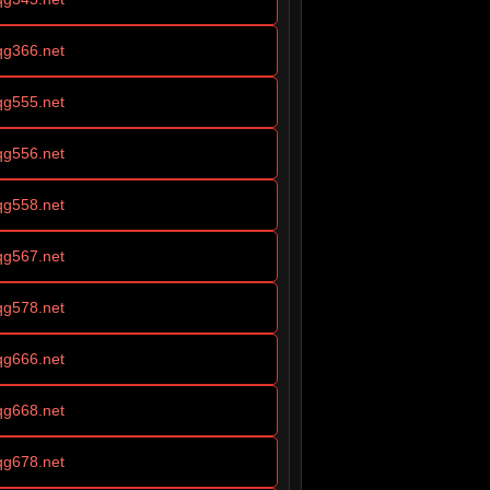
qg366.net
qg555.net
qg556.net
qg558.net
qg567.net
qg578.net
qg666.net
qg668.net
qg678.net