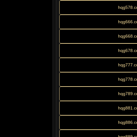
hqg578.
hqg666.
hqg668.
hqg678.
hqg777.
hqg778.
hqg789.
hqg881.
hqg886.
hqg889.