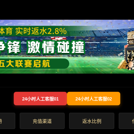
24小时人工客服01
24小时人工客服02
册
充值渠道
返水比例