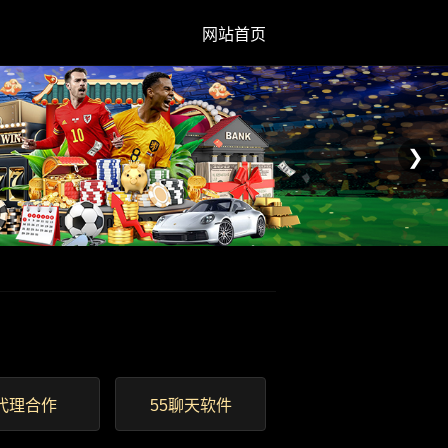
网站首页
❯
最新通知：官方直营线上娱乐平台汇聚，《欧博
代理合作
55聊天软件