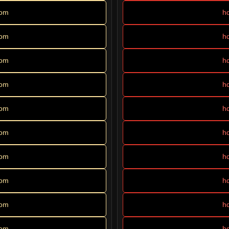
com
h
com
h
com
h
com
h
com
h
com
h
com
h
com
h
com
h
com
h