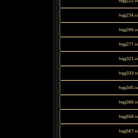
hqg222.
hqg234.
hqg266.
hqg277.
hqg321.
hqg333.
hqg345.
hqg366.
hqg558.
hqg567.