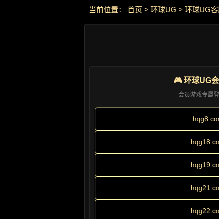
当前位置：
首页
>
环球UG
> 环球UG
🎮 环球UG
会员游戏专属
hqg8.c
hqg18.c
hqg19.c
hqg21.c
hqg22.c