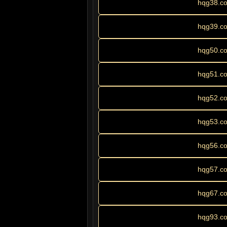
hqg38.c
hqg39.c
hqg50.c
hqg51.c
hqg52.c
hqg53.c
hqg56.c
hqg57.c
hqg67.c
hqg93.c