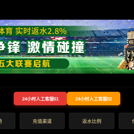
24小时人工客服01
24小时人工客服02
册
充值渠道
返水比例