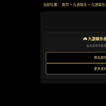
当前位置：
首页
>
九游娱乐
> 九游娱
🎮 九游娱乐
会员游戏专属
暂无提
更多咨