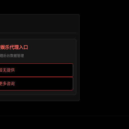
九游娱乐代理入口
理后台数据管理
暂无提供
更多咨询