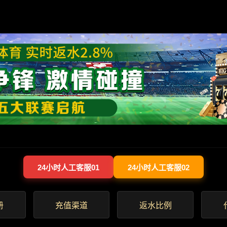
24小时人工客服01
24小时人工客服02
册
充值渠道
返水比例