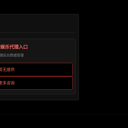
九游娱乐代理入口
理后台数据管理
暂无提供
更多咨询