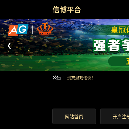
信博平台
❮
|
公告
水0.8起步，皇冠体育2.7，祝贵宾游戏愉快！
网站首页
开户注