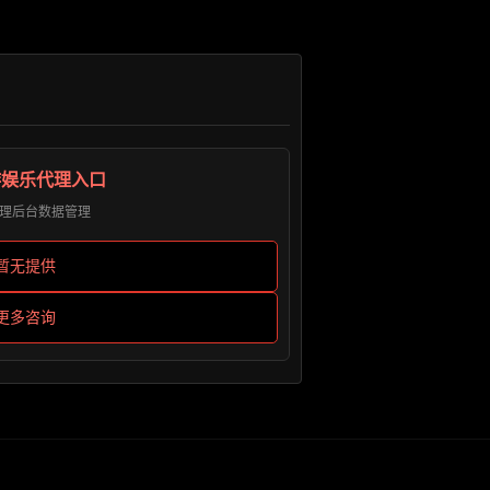
九游娱乐代理入口
理后台数据管理
暂无提供
更多咨询