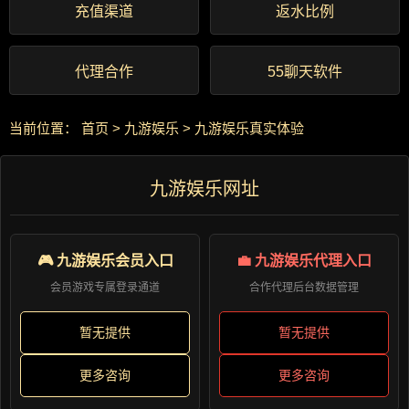
充值渠道
返水比例
代理合作
55聊天软件
当前位置：
首页
>
九游娱乐
> 九游娱乐真实体验
九游娱乐网址
🎮 九游娱乐会员入口
💼 九游娱乐代理入口
会员游戏专属登录通道
合作代理后台数据管理
暂无提供
暂无提供
更多咨询
更多咨询