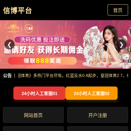
信博平台
首页
❮
❯
|
公告
-AG-皇冠体育》多热门平台尽有。红蓝反水0.8起步，皇冠体育2.7，祝
24小时人工客服01
24小时人工客服02
网站首页
开户注册