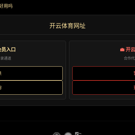
育好用吗
开云体育网址
会员入口
💼 
登录通道
合作代
供
询