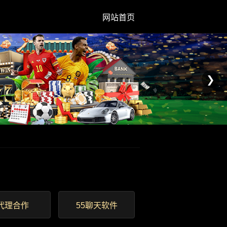
网站首页
❯
代理合作
55聊天软件