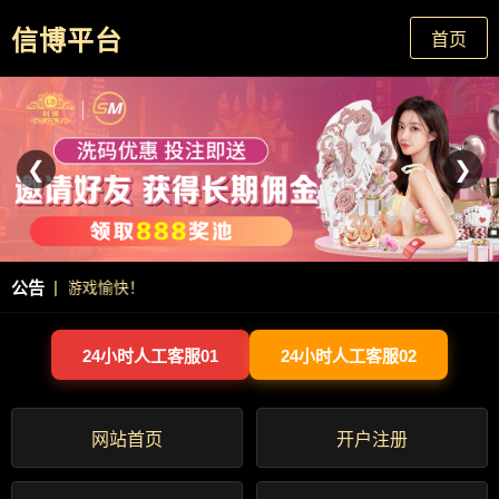
信博平台
首页
❮
❯
|
公告
7，祝贵宾游戏愉快！
24小时人工客服01
24小时人工客服02
网站首页
开户注册