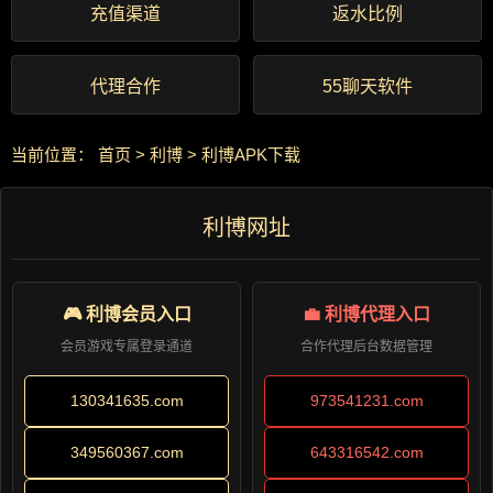
充值渠道
返水比例
代理合作
55聊天软件
当前位置：
首页
>
利博
> 利博APK下载
利博网址
🎮 利博会员入口
💼 利博代理入口
会员游戏专属登录通道
合作代理后台数据管理
130341635.com
973541231.com
349560367.com
643316542.com