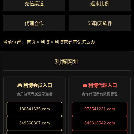
充值渠道
返水比例
代理合作
55聊天软件
当前位置：
首页
>
利博
> 利博密码忘记怎么办
利博网址
🎮 利博会员入口
💼 利博代理入口
会员游戏专属登录通道
合作代理后台数据管理
130341635.com
973541231.com
349560367.com
643316542.com