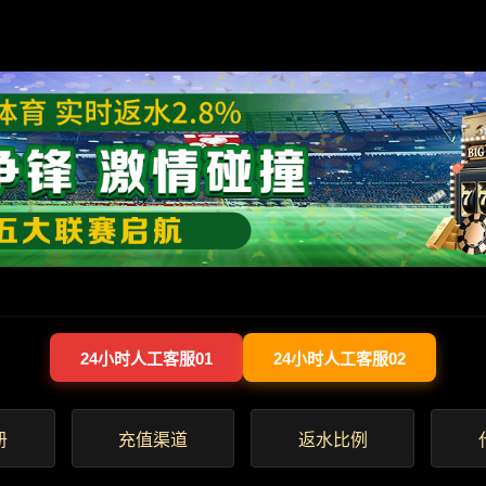
24小时人工客服01
24小时人工客服02
册
充值渠道
返水比例