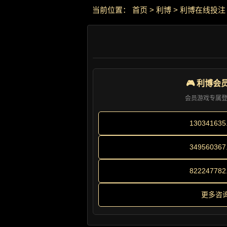
当前位置：
首页
>
利博
> 利博在线投注
🎮 利博会
会员游戏专属
130341635
349560367
822247782
更多咨