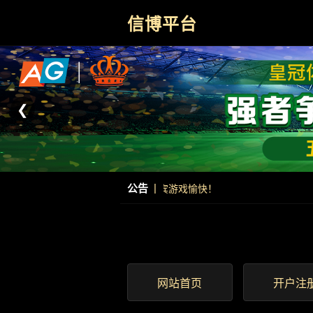
信博平台
❮
|
公告
0.8起步，皇冠体育2.7，祝贵宾游戏愉快！
网站首页
开户注