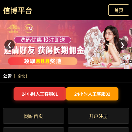
信博平台
首页
❮
❯
|
公告
祝贵宾游戏愉快！
24小时人工客服01
24小时人工客服02
网站首页
开户注册