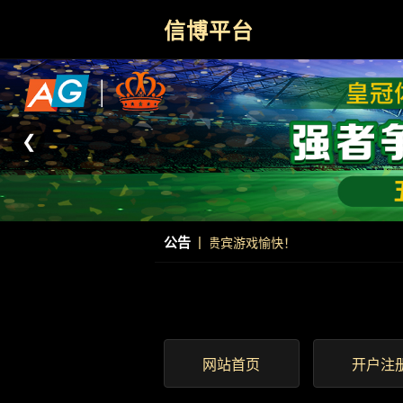
信博平台
❮
|
公告
水0.8起步，皇冠体育2.7，祝贵宾游戏愉快！
网站首页
开户注