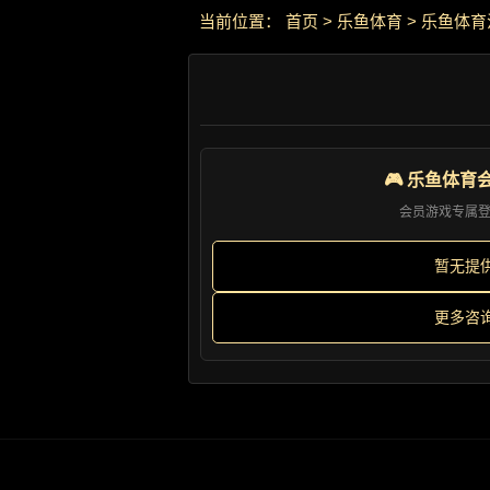
当前位置：
首页
>
乐鱼体育
> 乐鱼体
🎮 乐鱼体育
会员游戏专属
暂无提
更多咨