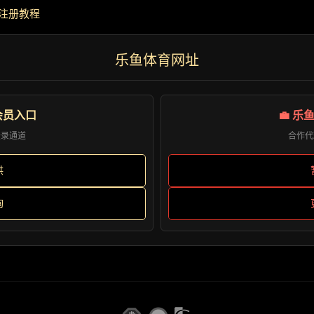
育注册教程
乐鱼体育网址
会员入口
💼 
登录通道
合作代
供
询