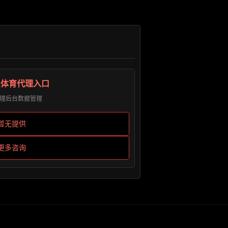
乐鱼体育代理入口
理后台数据管理
暂无提供
更多咨询