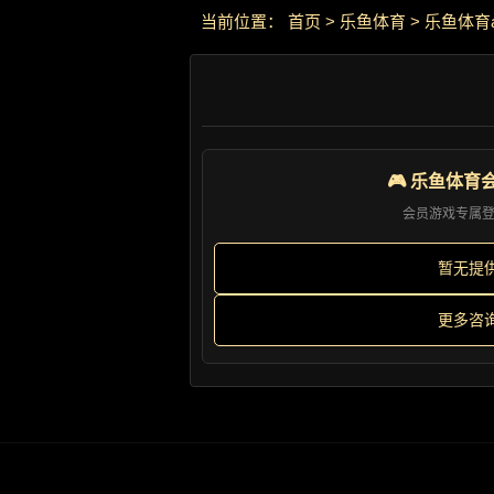
当前位置：
首页
>
乐鱼体育
> 乐鱼体育a
🎮 乐鱼体育
会员游戏专属
暂无提
更多咨