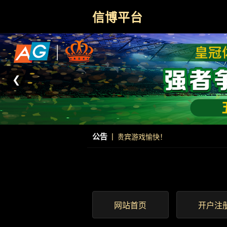
信博平台
❮
|
公告
水0.8起步，皇冠体育2.7，祝贵宾游戏愉快！
网站首页
开户注