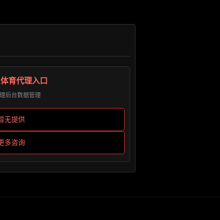
乐鱼体育代理入口
理后台数据管理
暂无提供
更多咨询