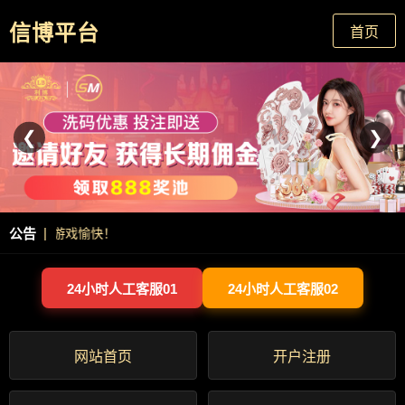
信博平台
首页
❮
❯
|
公告
7，祝贵宾游戏愉快！
24小时人工客服01
24小时人工客服02
网站首页
开户注册