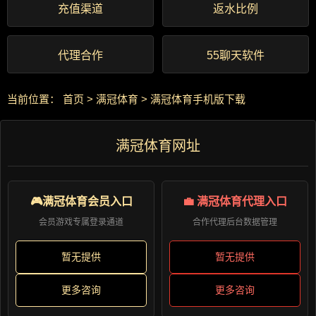
充值渠道
返水比例
代理合作
55聊天软件
当前位置：
首页
>
满冠体育
> 满冠体育手机版下载
满冠体育网址
🎮满冠体育会员入口
💼 满冠体育代理入口
会员游戏专属登录通道
合作代理后台数据管理
暂无提供
暂无提供
更多咨询
更多咨询