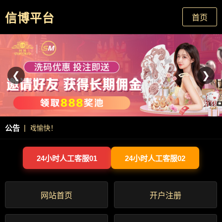
信博平台
首页
❮
❯
|
公告
，祝贵宾游戏愉快！
24小时人工客服01
24小时人工客服02
网站首页
开户注册