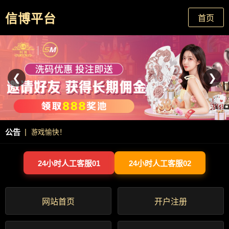
信博平台
首页
❮
❯
|
公告
7，祝贵宾游戏愉快！
24小时人工客服01
24小时人工客服02
网站首页
开户注册