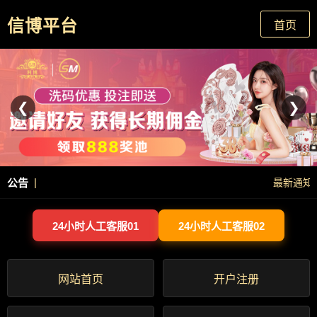
信博平台
首页
❮
❯
|
公告
最新通知：
24小时人工客服01
24小时人工客服02
网站首页
开户注册