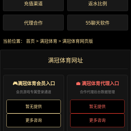
充值渠道
返水比例
代理合作
55聊天软件
当前位置：
首页
>
满冠体育
> 满冠体育网页版
满冠体育网址
🎮满冠体育会员入口
💼 满冠体育代理入口
会员游戏专属登录通道
合作代理后台数据管理
暂无提供
暂无提供
更多咨询
更多咨询