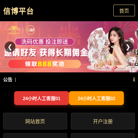
信博平台
首页
❮
❯
|
公告
最新
24小时人工客服01
24小时人工客服02
网站首页
开户注册