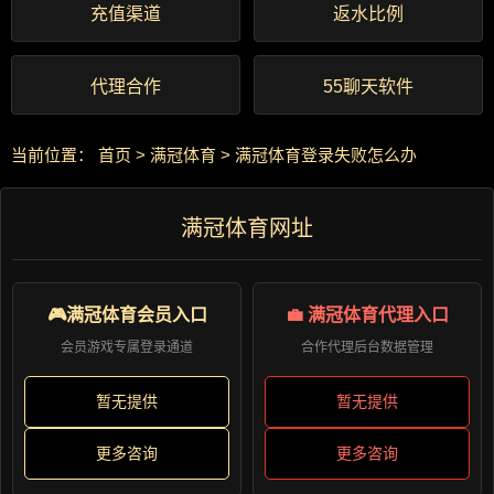
充值渠道
返水比例
代理合作
55聊天软件
当前位置：
首页
>
满冠体育
> 满冠体育登录失败怎么办
满冠体育网址
🎮满冠体育会员入口
💼 满冠体育代理入口
会员游戏专属登录通道
合作代理后台数据管理
暂无提供
暂无提供
更多咨询
更多咨询