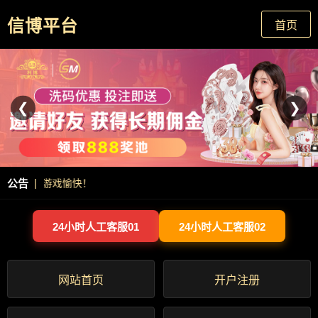
信博平台
首页
❮
❯
|
公告
7，祝贵宾游戏愉快！
24小时人工客服01
24小时人工客服02
网站首页
开户注册