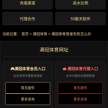
充值渠道
返水比例
代理合作
55聊天软件
当前位置：
首页
>
满冠体育
> 满冠体育登录失败怎么办
满冠体育网址
🎮满冠体育会员入口
💼 满冠体育代理入口
会员游戏专属登录通道
合作代理后台数据管理
暂无提供
暂无提供
更多咨询
更多咨询