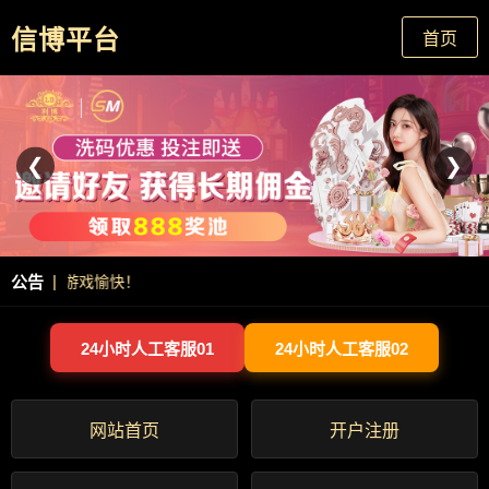
信博平台
首页
❮
❯
|
公告
7，祝贵宾游戏愉快！
24小时人工客服01
24小时人工客服02
网站首页
开户注册