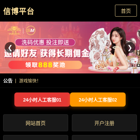
信博平台
首页
❮
❯
|
公告
7，祝贵宾游戏愉快！
24小时人工客服01
24小时人工客服02
网站首页
开户注册