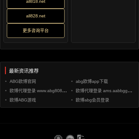
all818.net
all828.net
更多咨询平台
最新资讯推荐
•
•
ABG欧博官网
abg欧博app下载
•
•
欧博代理登录 www.abg808.net
欧博代理登录 ams.aabbgg99.net
•
•
欧博ABG游戏
欧博abg会员登录