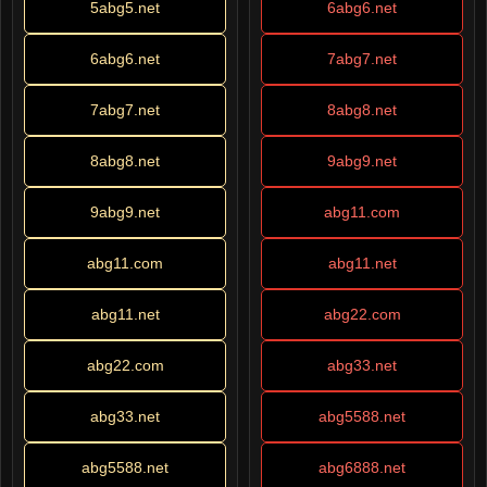
5abg5.net
6abg6.net
6abg6.net
7abg7.net
7abg7.net
8abg8.net
8abg8.net
9abg9.net
9abg9.net
abg11.com
abg11.com
abg11.net
abg11.net
abg22.com
abg22.com
abg33.net
abg33.net
abg5588.net
abg5588.net
abg6888.net