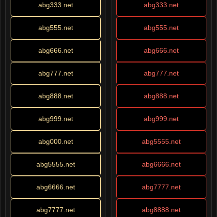
abg333.net
abg333.net
abg555.net
abg555.net
abg666.net
abg666.net
abg777.net
abg777.net
abg888.net
abg888.net
abg999.net
abg999.net
abg000.net
abg5555.net
abg5555.net
abg6666.net
abg6666.net
abg7777.net
abg7777.net
abg8888.net