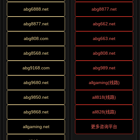
abg6888.net
abg8877.net
abg8877.net
abg662.net
abg808.com
abg663.net
abg8568.net
abg808.net
abg9168.com
abg989.net
abg9680.net
allgaming(线路)
abg9850.net
all818(线路)
abg9868.net
all828(线路)
allgaming.net
更多咨询平台