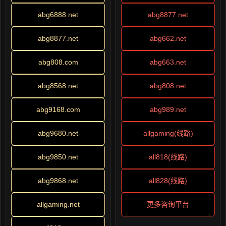
abg6888.net
abg8877.net
abg8877.net
abg662.net
abg808.com
abg663.net
abg8568.net
abg808.net
abg9168.com
abg989.net
abg9680.net
allgaming(线路)
abg9850.net
all818(线路)
abg9868.net
all828(线路)
allgaming.net
更多咨询平台