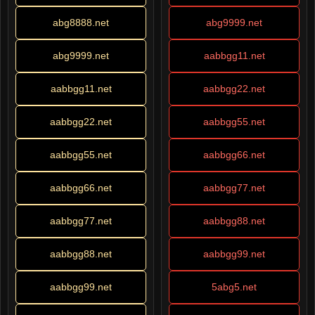
abg8888.net
abg9999.net
abg9999.net
aabbgg11.net
aabbgg11.net
aabbgg22.net
aabbgg22.net
aabbgg55.net
aabbgg55.net
aabbgg66.net
aabbgg66.net
aabbgg77.net
aabbgg77.net
aabbgg88.net
aabbgg88.net
aabbgg99.net
aabbgg99.net
5abg5.net