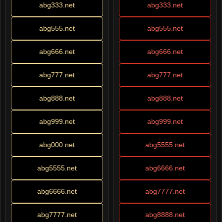
abg333.net
abg333.net
abg555.net
abg555.net
abg666.net
abg666.net
abg777.net
abg777.net
abg888.net
abg888.net
abg999.net
abg999.net
abg000.net
abg5555.net
abg5555.net
abg6666.net
abg6666.net
abg7777.net
abg7777.net
abg8888.net